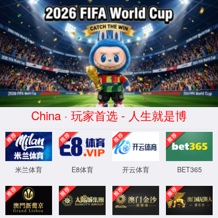
oddsportal足球数据-官方中文网
站-2026 World Cup
首页
▼
走进oddsportal足球数据
▼
公司简介
发展历程
产品研革
公司动态
行业资讯
视频专区
通知
公告
产品中心
▼
多管旋喷钻机(MJS)
旋喷钻机
高压注浆泵
锚固钻机
隧道钻机
应
急抢险设备
环保取样钻机
岩心钻机
搅拌机
工程案例
▼
基坑工程
市政工程
隧道工程
环保工程
抢险工程
尾矿工程
勘探
工程
水利工程
商机共享
▼
工程信息
机长招募
设备求购
设备转让
设备租赁
信息公开
▼
企业概况
社会责任
企业重大事项
企业经营管理
重要人事变动