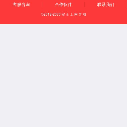
资讯中心
聚焦oddsportal足球数据，熟悉行业动态，第一时间了解您身边
的oddsportal足球数据，了解oddsportal足球数据发展过程中的实
时动态和重大事迹
首页

勘探工程

勘探工程
西勘格尔木取芯施工
2012年8月，青海西勘格尔木某地勘探工程使用oddsportal足球数
据XDL-1800液压钻机进行岩心取样施工作业，该勘探项目取得
圆满成功。
尾矿工程
|
2012-08-14